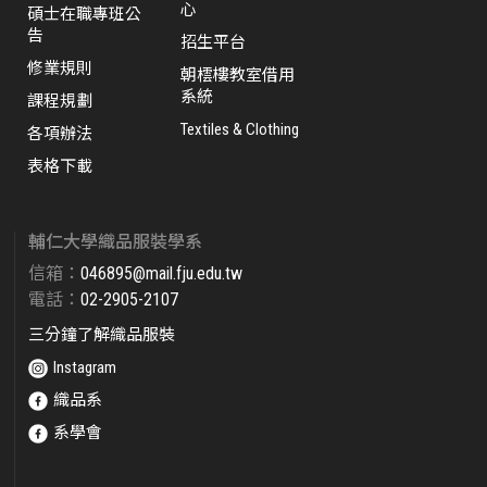
心
碩士在職專班公
告
招生平台
修業規則
朝橒樓教室借用
系統
課程規劃
Textiles & Clothing
各項辦法
表格下載
輔仁大學織品服裝學系
信箱：
046895@mail.fju.edu.tw​
電話：
02-2905-2107
三分鐘了解織品服裝
Instagram
織品系
系學會