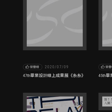
thumb_up
2020/07/09
thumb_up
榮譽榜
榮譽
47th畢業設計線上成果展《糸糸》
45t
#
5