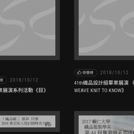
thumb_up
2018/10/12
榮譽榜
2018/10/12
榜
41th織品設計組畢業展演 
h畢業展演系列活動《目》
WEAVE KNIT TO KNOW》
#
6