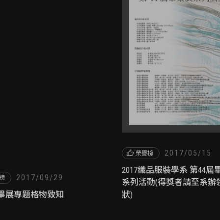
thumb_up
2017/05/15
榮譽榜
2017織品服裝學系 第44屆
2017/09/29
榜
系列活動(得獎者請至系辦
TD畢展專題格物致知
狀)