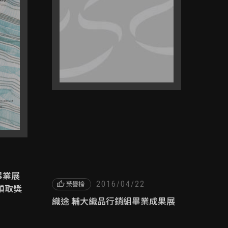
畢業展
thumb_up
2016/04/22
榮譽榜
領取獎
織途 輔大織品行銷組畢業成果展