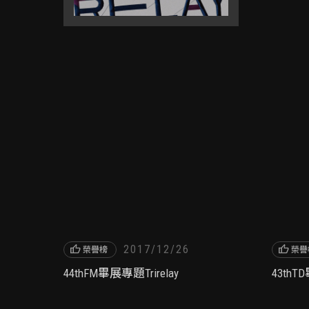
thumb_up
2017/12/26
thumb_up
榮譽榜
榮譽
44thFM畢展專題Trirelay
43th