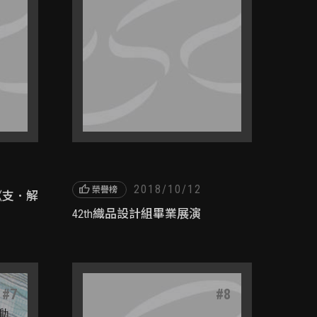
thumb_up
2018/10/12
榮譽榜
《支．解
42th織品設計組畢業展演
#
7
#
8