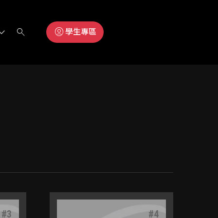
search
account_circle
學生專區
#
3
#
4