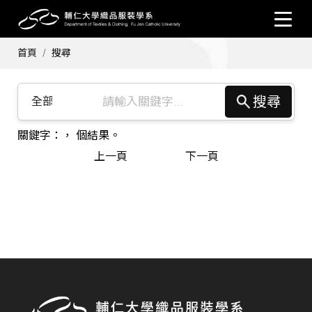
首頁
搜尋
碩士班甄試
倫敦時裝週
交換學生甄選
關鍵字：， 個結果。
年興紡織
上一頁
下一頁