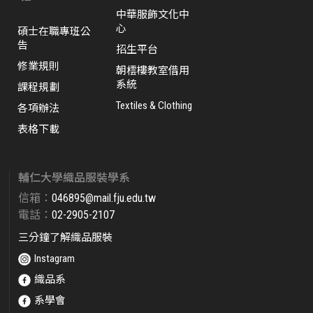
中華服飾文化中
心
碩士在職專班公
告
招生平台
修業規則
朝橒樓教室借用
系統
課程規劃
Textiles & Clothing
各項辦法
表格下載
輔仁大學織品服裝學系
信箱：
046895@mail.fju.edu.tw​
電話：
02-2905-2107
三分鐘了解織品服裝
Instagram
織品系
系學會