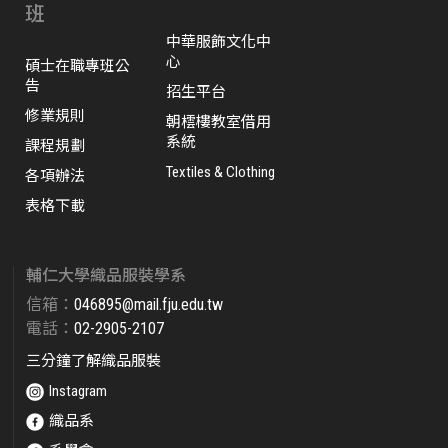
班
中華服飾文化中
心
碩士在職專班公
告
招生平台
修業規則
朝橒樓教室借用
系統
課程規劃
Textiles & Clothing
各項辦法
表格下載
輔仁大學織品服裝學系
信箱：
046895@mail.fju.edu.tw​
電話：
02-2905-2107
三分鐘了解織品服裝
Instagram
織品系