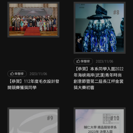
#
7
#
8
thumb_up
2023/11/06
榮譽榜
【恭賀】本系同學入圍2022
thumb_up
2023/11/06
榮譽榜
年海峽兩岸(武漢)青年時尚
【恭賀】112年度毛衣設計發
創意節暨第二屆長江杯金裳
開競賽獲獎同學
獎大賽初審
#
9
#
10