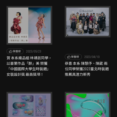
#
15
#
16
thumb_up
2023/05/23
榮譽榜
thumb_up
2023/04/10
榮譽榜
賀 本系織品組 林靖芸同學，
以畢業作品「醉」美 榮獲
恭喜 本系 陳慧伃、陳葳 兩
「中國國際大學生時裝週」
位同學榮獲2023臺北時裝週
女裝設計獎 最高獎項！
推薦具潛力新秀
#
17
#
18