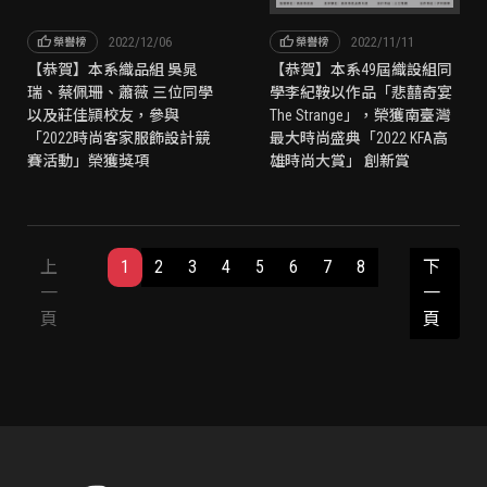
thumb_up
thumb_up
2022/12/06
2022/11/11
榮譽榜
榮譽榜
【恭賀】本系織品組 吳晁
【恭賀】本系49屆織設組同
瑞、蔡佩珊、蕭薇 三位同學
學李紀鞍以作品「悲囍奇宴
以及莊佳頴校友，參與
The Strange」，榮獲南臺灣
「2022時尚客家服飾設計競
最大時尚盛典「2022 KFA高
賽活動」榮獲獎項
雄時尚大賞」 創新賞
上
1
2
3
4
5
6
7
8
下
一
一
頁
頁