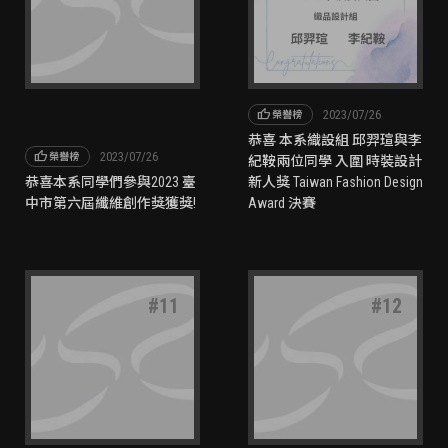
thumb_up
2023/07/26
榮譽榜
恭喜 本系織設組 邱羿瑄與李
thumb_up
2023/07/26
榮譽榜
紀鞍兩位同學 入圍 時裝設計
恭喜本系同學們參與2023 臺
新人獎 Taiwan Fashion Design
中市第六屆纖維創作獎獲獎!
Award 決賽
#
11
#
12