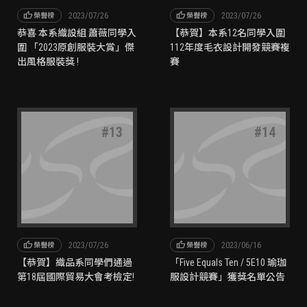
thumb_up
thumb_up
2023/07/26
2023/07/26
榮譽榜
榮譽榜
恭喜 本系織設組 蕭薇同學入
【恭賀】本系12名同學入圍
圍 「2023原創服裝大賞」傑
112年度毛衣設計開發競賽複
出風格服裝獎 !
賽
#
13
#
14
thumb_up
thumb_up
2023/07/26
2023/06/16
榮譽榜
榮譽榜
【恭賀】織品系同學們通過
「Five Equals Ten / 5E10 瑜珈
第18屆國際貿易大會考檢定!
服設計競賽」獲獎名單公告