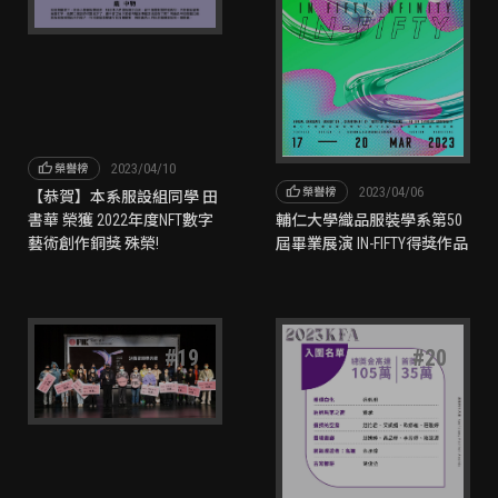
thumb_up
2023/04/10
榮譽榜
thumb_up
2023/04/06
榮譽榜
【恭賀】本系服設組同學 田
書華 榮獲 2022年度NFT數字
輔仁大學織品服裝學系第50
藝術創作銅獎 殊榮!
屆畢業展演 IN-FIFTY得獎作品
#
19
#
20