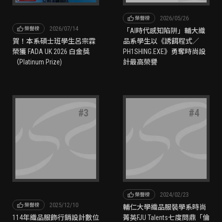
thumb_up
2026/05/26
榮譽榜
thumb_up
2026/07/14
榮譽榜
「AI時代感知陷阱」輔大織
賀！本系碩士班學生呂宗霖
品系學生以《誘餌程式／
榮獲 FADA UK 2026 白金獎
PH1SHING.EXE》勇奪時尚設
（Platinum Prize)
計最高榮譽
#
3
#
4
thumb_up
2024/02/23
榮譽榜
thumb_up
2025/12/10
榮譽榜
輔仁大學織品服裝學系時尚
114年織品服飾行銷設計數位
菁英FJU Talents七度問鼎「倫