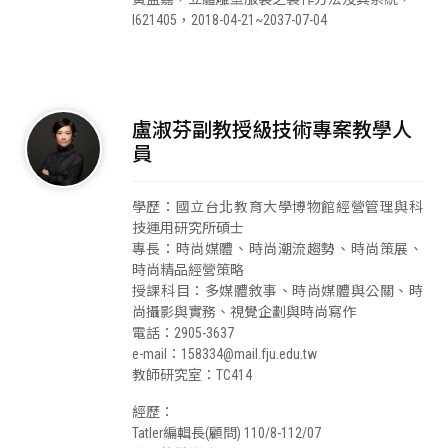
I621405，2018-04-21~2037-07-04
盧淑芬副教授級技術專案教學人
員
學歷：國立台北教育大學博物館經營管理與科
技運用研究所碩士
專長：時尚媒體、時尚潮流趨勢、時尚策展、
時尚精品經營策略
授課科目：多媒體敘事、時尚媒體與公關、時
尚攝影與實務、視覺企劃與時尚寫作
電話：2905-3637
e-mail：158334@mail.fju.edu.tw
教師研究室：TC414
經歷：
Tatler編輯長(顧問) 110/8-112/07