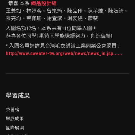
恭喜
本系
織品設計組
王薏如、林妤容、曾筑筠、陳品伃、陳芊臻、陳妘綺、
陳亮均、蔡佩珊、謝宜潔、謝宴緹、蕭薇
入圍名額17名，本系共有11位同學入圍!!!
恭喜各位同學! 期待同學能繼續努力，創造佳績!
* 入圍名單請詳見台灣毛衣編織工業同業公會網頁 :
http://www.sweater-tw.org/web/news/news_in.jsp......
學習成果
榮譽榜
畢展成果
國際展演